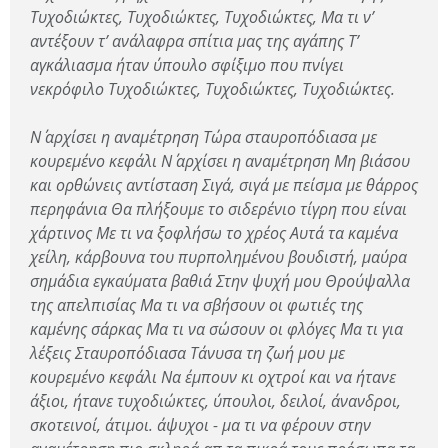
Τυχοδιώκτες, Τυχοδιώκτες, Τυχοδιώκτες, Μα τι ν’
αντέξουν τ’ ανάλαφρα σπίτια μας της αγάπης Τ’
αγκάλιασμα ήταν ύπουλο σφίξιμο που πνίγει
νεκρόφιλο Τυχοδιώκτες, Τυχοδιώκτες, Τυχοδιώκτες.
Ν΄ αρχίσει η αναμέτρηση Τώρα σταυροπόδιασα με
κουρεμένο κεφάλι Ν΄ αρχίσει η αναμέτρηση Μη βιάσου
και ορθώνεις αντίσταση Σιγά, σιγά με πείσμα με θάρρος
περηφάνια Θα πλήξουμε το σιδερένιο τίγρη που είναι
χάρτινος Με τι να ξοφλήσω το χρέος Αυτά τα καμένα
χείλη, κάρβουνα του πυρπολημένου βουδιστή, μαύρα
σημάδια εγκαύματα βαθιά Στην ψυχή μου Θρούψαλλα
της απελπισίας Μα τι να σβήσουν οι φωτιές της
καμένης σάρκας Μα τι να σώσουν οι φλόγες Μα τι για
λέξεις Σταυροπόδιασα Τάνυσα τη ζωή μου με
κουρεμένο κεφάλι Να έμπουν κι οχτροί και να ήτανε
άξιοι, ήτανε τυχοδιώκτες, ύπουλοι, δειλοί, άνανδροι,
σκοτεινοί, άτιμοι. άψυχοι - μα τι να φέρουν στην