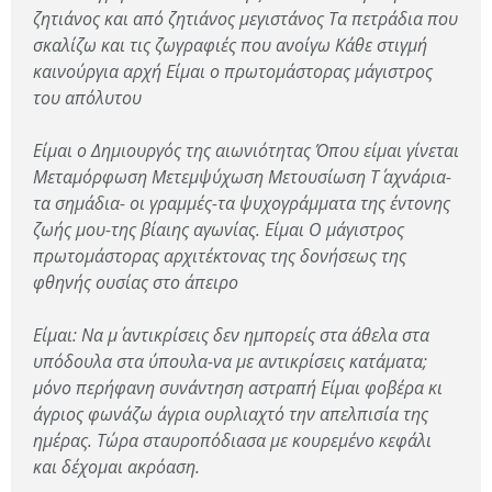
ζητιάνος και από ζητιάνος μεγιστάνος Τα πετράδια που
σκαλίζω και τις ζωγραφιές που ανοίγω Κάθε στιγμή
καινούργια αρχή Είμαι ο πρωτομάστορας μάγιστρος
του απόλυτου
Είμαι ο Δημιουργός της αιωνιότητας Όπου είμαι γίνεται
Μεταμόρφωση Μετεμψύχωση Μετουσίωση Τ΄ αχνάρια-
τα σημάδια- οι γραμμές-τα ψυχογράμματα της έντονης
ζωής μου-της βίαιης αγωνίας. Είμαι Ο μάγιστρος
πρωτομάστορας αρχιτέκτονας της δονήσεως της
φθηνής ουσίας στο άπειρο
Είμαι: Να μ΄ αντικρίσεις δεν ημπορείς στα άθελα στα
υπόδουλα στα ύπουλα-να με αντικρίσεις κατάματα;
μόνο περήφανη συνάντηση αστραπή Είμαι φοβέρα κι
άγριος φωνάζω άγρια ουρλιαχτό την απελπισία της
ημέρας. Τώρα σταυροπόδιασα με κουρεμένο κεφάλι
και δέχομαι ακρόαση.