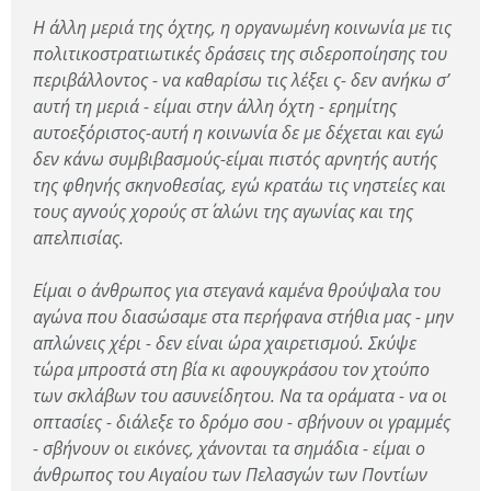
Η άλλη μεριά της όχτης, η οργανωμένη κοινωνία με τις
πολιτικοστρατιωτικές δράσεις της σιδεροποίησης του
περιβάλλοντος - να καθαρίσω τις λέξει ς- δεν ανήκω σ’
αυτή τη μεριά - είμαι στην άλλη όχτη - ερημίτης
αυτοεξόριστος-αυτή η κοινωνία δε με δέχεται και εγώ
δεν κάνω συμβιβασμούς-είμαι πιστός αρνητής αυτής
της φθηνής σκηνοθεσίας, εγώ κρατάω τις νηστείες και
τους αγνούς χορούς στ΄ αλώνι της αγωνίας και της
απελπισίας.
Είμαι ο άνθρωπος για στεγανά καμένα θρούψαλα του
αγώνα που διασώσαμε στα περήφανα στήθια μας - μην
απλώνεις χέρι - δεν είναι ώρα χαιρετισμού. Σκύψε
τώρα μπροστά στη βία κι αφουγκράσου τον χτούπο
των σκλάβων του ασυνείδητου. Να τα οράματα - να οι
οπτασίες - διάλεξε το δρόμο σου - σβήνουν οι γραμμές
- σβήνουν οι εικόνες, χάνονται τα σημάδια - είμαι ο
άνθρωπος του Αιγαίου των Πελασγών των Ποντίων