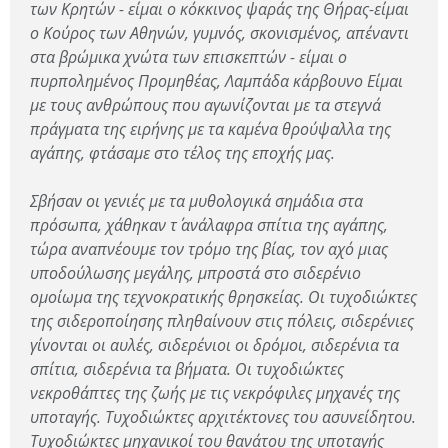
των Κρητών - είμαι ο κόκκινος ψαράς της Θήρας-είμαι
ο Κούρος των Αθηνών, γυμνός, σκονισμένος, απέναντι
στα βρώμικα χνώτα των επισκεπτών - είμαι ο
πυρπολημένος Προμηθέας, Λαμπάδα κάρβουνο Είμαι
με τους ανθρώπους που αγωνίζονται με τα στεγνά
πράγματα της ειρήνης με τα καμένα θρούψαλλα της
αγάπης, φτάσαμε στο τέλος της εποχής μας.
Σβήσαν οι γενιές με τα μυθολογικά σημάδια στα
πρόσωπα, χάθηκαν τ΄ ανάλαφρα σπίτια της αγάπης,
τώρα αναπνέουμε τον τρόμο της βίας, τον αχό μιας
υποδούλωσης μεγάλης, μπροστά στο σιδερένιο
ομοίωμα της τεχνοκρατικής θρησκείας. Οι τυχοδιώκτες
της σιδεροποίησης πληθαίνουν στις πόλεις, σιδερένιες
γίνονται οι αυλές, σιδερένιοι οι δρόμοι, σιδερένια τα
σπίτια, σιδερένια τα βήματα. Οι τυχοδιώκτες
νεκροθάπτες της ζωής με τις νεκρόφιλες μηχανές της
υποταγής. Τυχοδιώκτες αρχιτέκτονες του ασυνείδητου.
Τυχοδιώκτες μηχανικοί του θανάτου της υποταγής