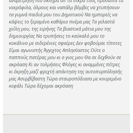
αναμέτρηση πιο σκληρά απ τα πικρά τους πρόσωπα τα
νεκρόφιλα, όλμους και ναπάλμ βόμβες να χτυπήσουν
τα γυμνά παιδιά μου του Δημοτικού Να ημπορείς να
κάψεις το ξεραμένο καθάριο πνέμα μας Τα γελαστά
χείλη μου, της ειρήνης Τα βιαστικά μάτια μου της
δημιουργίας Να τρυπήσεις το καύκαλό μου το
κοκάλινο με σιδερένιες σφαίρες Δεν φοβούμαι τίποτες
Είμαι αγωνιστής Άγγιχτος Απλησίαστος Ούτε ο
παππούς πατέρας μου κι ο γιος μου Θα σε δεχθούν σε
ακρόαση Κι αν τολμήσεις Φλόγες κι αναμμένες πέτρες
κι έκρηξη μαζί φριχτή απάντηση της αυτοπυρπόλησής
μας Ασυμβίβαστη Τώρα σταυροπόδιασα με κουρεμένο
κεφάλι Τώρα δέχομαι ακρόαση