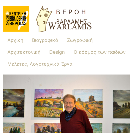
Αρχική
Βιογραφικό
Ζωγραφική
Αρχιτεκτονική
Design
Ο κόσμος των παιδιών
Μελέτες, Λογοτεχνικά Έργα