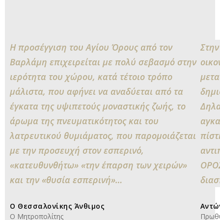
Η προσέγγιση του Αγίου Όρους από τον
Στην
Βαρλάμη επιχειρείται με πολύ σεβασμό στην
οικο
ιερότητα του χώρου, κατά τέτοιο τρόπο
μετα
μάλιστα, που αφήνει να αναδύεται από τα
δημι
έγκατα της υψιπετούς μοναστικής ζωής, το
Δηλα
άρωμα της πνευματικότητος και του
αγκα
λατρευτικού θυμιάματος, που παρομοιάζεται
πίστ
με την προσευχή στον εσπερινό,
αντι
«κατευθυνθήτω» «την έπαρση των χειρών»
ΟΡΟΣ
και την «θυσία εσπερινή»…
διασ
Ο Θεσσαλονίκης Άνθιμος
Αντώ
Ο Μητροπολίτης
Πρωθυ